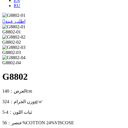
EN
RU
اطلب عينة

G8802-01
G8802-02
G8802-03
G8802-04
G8802
العرض：140cm
وزن الجرام：324g/㎡
ثبات اللون：4-5
عنصر：56%COTTON 24%VISCOSE