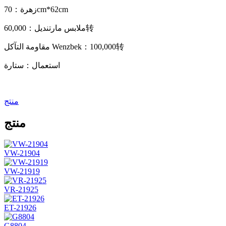
زهرة：70cm*62cm
ملابس مارتنديل：60,000转
مقاومة التآكل Wenzbek：100,000转
استعمال：ستارة
منتج
منتج
VW-21904
VW-21919
VR-21925
ET-21926
G8804