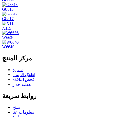
G8813
G8817
X115
W6636
W6640
مركز المنتج
ستارة
إطلاق الرمال
فحص النافذة
تغطية جدار
روابط سريعة
منتج
معلومات عنا