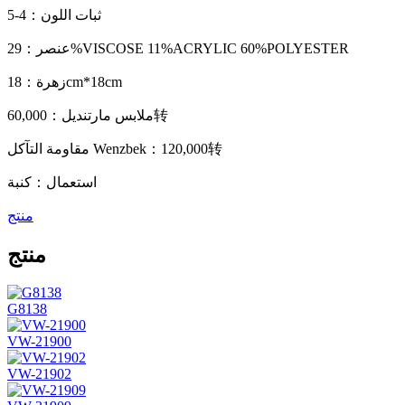
ثبات اللون：4-5
عنصر：29%VISCOSE 11%ACRYLIC 60%POLYESTER
زهرة：18cm*18cm
ملابس مارتنديل：60,000转
مقاومة التآكل Wenzbek：120,000转
استعمال：كنبة
منتج
منتج
G8138
VW-21900
VW-21902