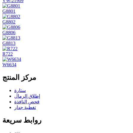
VW-21909
G8801
G8802
G8806
G8813
R722
W6634
مركز المنتج
ستارة
إطلاق الرمال
فحص النافذة
تغطية جدار
روابط سريعة