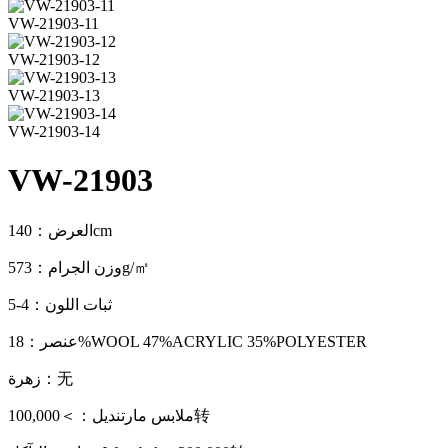
VW-21903-11
VW-21903-12
VW-21903-13
VW-21903-14
VW-21903
العرض：140cm
وزن الجرام：573g/㎡
ثبات اللون：4-5
عنصر：18%WOOL 47%ACRYLIC 35%POLYESTER
زهرة：无
ملابس مارتنديل：＞100,000转