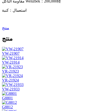
مقاومة التآكل Wenzbek：200,000转
استعمال：كنبة
منتج
منتج
VW-21907
VW-21914
VR-21923
VR-21924
VW-21933
G8801
G8812