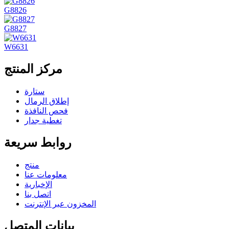
G8826
G8827
W6631
مركز المنتج
ستارة
إطلاق الرمال
فحص النافذة
تغطية جدار
روابط سريعة
منتج
معلومات عنا
الإخبارية
اتصل بنا
المخزون عبر الإنترنت
بيانات المتصل