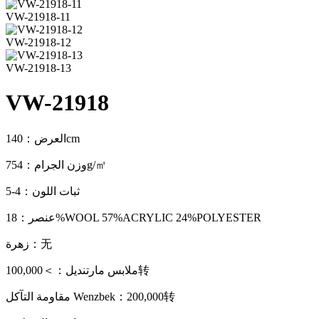
VW-21918-11
VW-21918-12
VW-21918-13
VW-21918
العرض：140cm
وزن الجرام：754g/㎡
ثبات اللون：4-5
عنصر：18%WOOL 57%ACRYLIC 24%POLYESTER
زهرة：无
ملابس مارتنديل：＞100,000转
مقاومة التآكل Wenzbek：200,000转