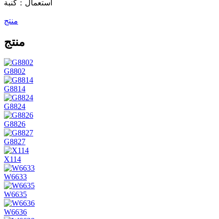
استعمال：كنبة
منتج
منتج
G8802
G8814
G8824
G8826
G8827
X114
W6633
W6635
W6636