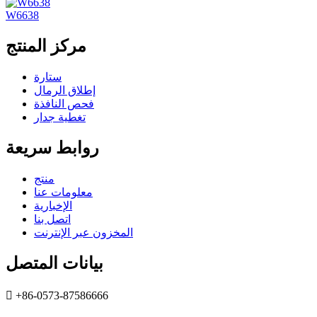
W6638
مركز المنتج
ستارة
إطلاق الرمال
فحص النافذة
تغطية جدار
روابط سريعة
منتج
معلومات عنا
الإخبارية
اتصل بنا
المخزون عبر الإنترنت
بيانات المتصل

+86-0573-87586666