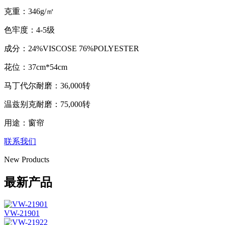
克重：346g/㎡
色牢度：4-5级
成分：24%VISCOSE 76%POLYESTER
花位：37cm*54cm
马丁代尔耐磨：36,000转
温兹别克耐磨：75,000转
用途：窗帘
联系我们
New Products
最新产品
VW-21901