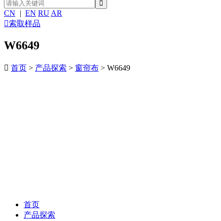
CN
|
EN
RU
AR

索取样品
W6649

首页
>
产品探索
>
窗帘布
> W6649
首页
产品探索