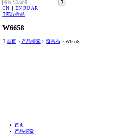
CN
|
EN
RU
AR

索取样品
W6658

首页
>
产品探索
>
窗帘布
> W6658
首页
产品探索