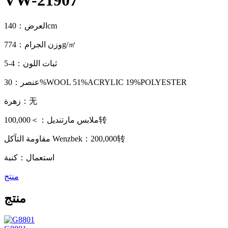
VW-21907
العرض：140cm
وزن الجرام：774g/㎡
ثبات اللون：4-5
عنصر：30%WOOL 51%ACRYLIC 19%POLYESTER
زهرة：无
ملابس مارتنديل：＞100,000转
مقاومة التآكل Wenzbek：200,000转
استعمال：كنبة
منتج
منتج