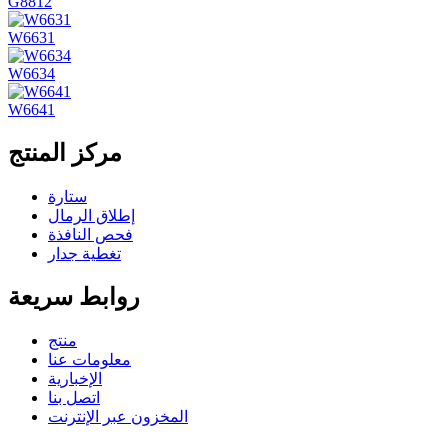
G8812
W6631
W6634
W6641
مركز المنتج
ستارة
إطلاق الرمال
فحص النافذة
تغطية جدار
روابط سريعة
منتج
معلومات عنا
الإخبارية
اتصل بنا
المخزون عبر الإنترنت