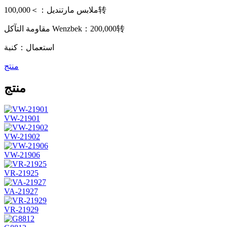
ملابس مارتنديل：＞100,000转
مقاومة التآكل Wenzbek：200,000转
استعمال：كنبة
منتج
منتج
VW-21901
VW-21902
VW-21906
VR-21925
VA-21927
VR-21929