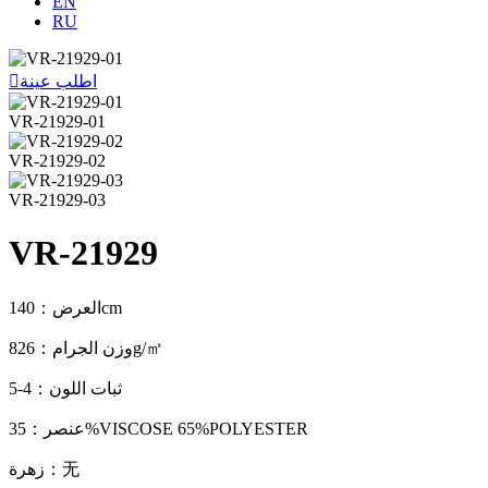
EN
RU
اطلب عينة

VR-21929-01
VR-21929-02
VR-21929-03
VR-21929
العرض：140cm
وزن الجرام：826g/㎡
ثبات اللون：4-5
عنصر：35%VISCOSE 65%POLYESTER
زهرة：无