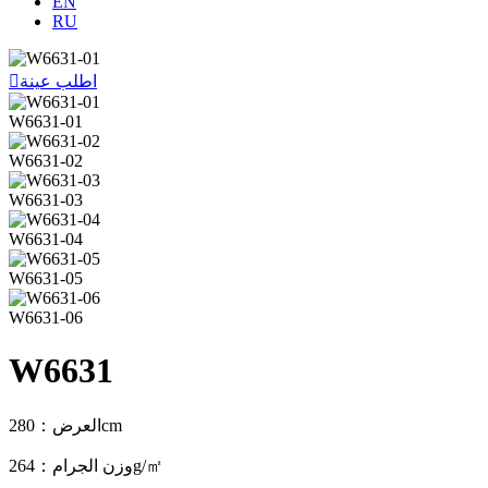
EN
RU
اطلب عينة

W6631-01
W6631-02
W6631-03
W6631-04
W6631-05
W6631-06
W6631
العرض：280cm
وزن الجرام：264g/㎡