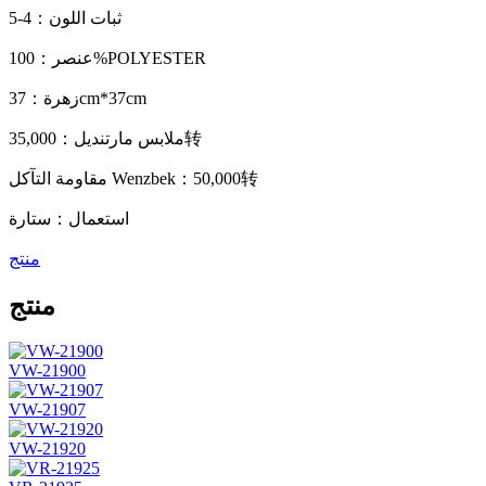
ثبات اللون：4-5
عنصر：100%POLYESTER
زهرة：37cm*37cm
ملابس مارتنديل：35,000转
مقاومة التآكل Wenzbek：50,000转
استعمال：ستارة
منتج
منتج
VW-21900
VW-21907
VW-21920