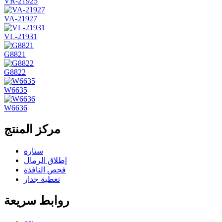
VR-21925
VA-21927
VL-21931
G8821
G8822
W6635
W6636
مركز المنتج
ستارة
إطلاق الرمال
فحص النافذة
تغطية جدار
روابط سريعة